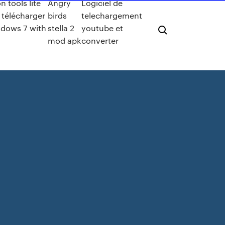
 tools lite
Angry
Logiciel de
t télécharger
birds
telechargement
ndows 7 with
stella 2
youtube et
mod apk
converter