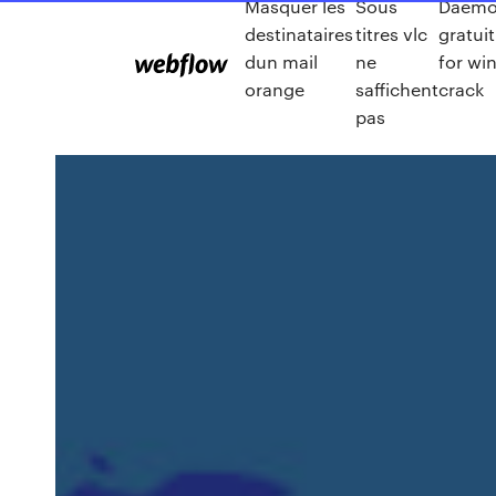
Masquer les
Sous
Daemon
destinataires
titres vlc
gratui
dun mail
ne
for wi
orange
saffichent
crack
pas